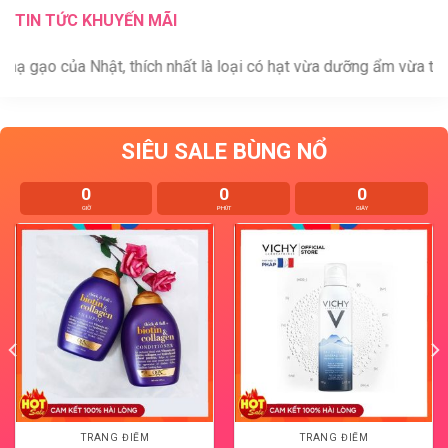
TIN TỨC KHUYẾN MÃI
Nhật, thích nhất là loại có hạt vừa dưỡng ẩm vừa tẩy da chết nhẹ
SIÊU SALE BÙNG NỔ
0
0
0
GIỜ
PHÚT
GIÂY
TRANG ĐIỂM
TRANG ĐIỂM