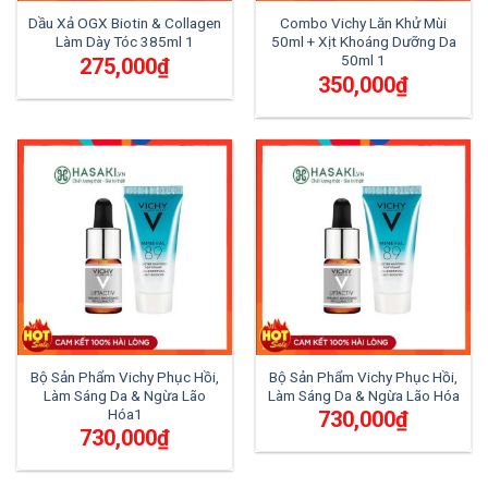
Dầu Xả OGX Biotin & Collagen
Combo Vichy Lăn Khử Mùi
Làm Dày Tóc 385ml 1
50ml + Xịt Khoáng Dưỡng Da
50ml 1
275,000
₫
350,000
₫
Bộ Sản Phẩm Vichy Phục Hồi,
Bộ Sản Phẩm Vichy Phục Hồi,
Làm Sáng Da & Ngừa Lão
Làm Sáng Da & Ngừa Lão Hóa
Hóa1
730,000
₫
730,000
₫