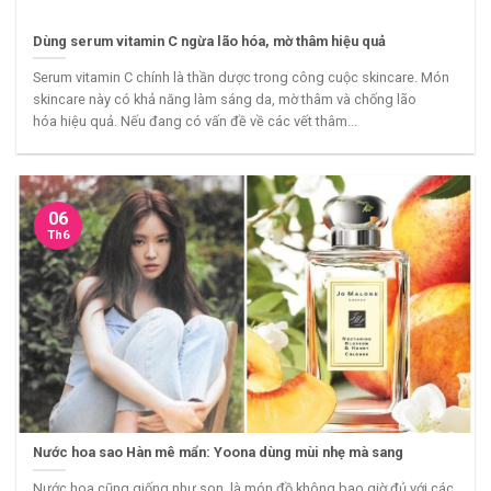
Dùng serum vitamin C ngừa lão hóa, mờ thâm hiệu quả
Serum vitamin C chính là thần dược trong công cuộc skincare. Món
skincare này có khả năng làm sáng da, mờ thâm và chống lão
hóa hiệu quả. Nếu đang có vấn đề về các vết thâm...
06
Th6
Nước hoa sao Hàn mê mẩn: Yoona dùng mùi nhẹ mà sang
Nước hoa cũng giống như son, là món đồ không bao giờ đủ với các