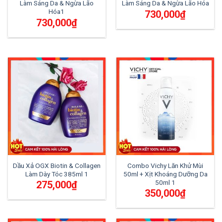
Làm Sáng Da & Ngừa Lão
Làm Sáng Da & Ngừa Lão Hóa
Hóa1
730,000
₫
730,000
₫
Dầu Xả OGX Biotin & Collagen
Combo Vichy Lăn Khử Mùi
Làm Dày Tóc 385ml 1
50ml + Xịt Khoáng Dưỡng Da
50ml 1
275,000
₫
350,000
₫