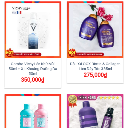
Combo Vichy Lăn Khử Mùi
Dầu Xả OGX Biotin & Collagen
50ml + Xịt Khoáng Dưỡng Da
Làm Dày Tóc 385ml
50ml
275,000
₫
350,000
₫