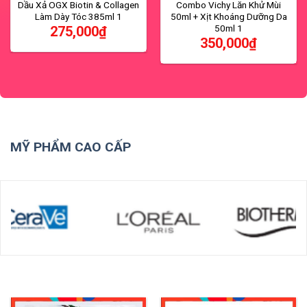
Dầu Xả OGX Biotin & Collagen
Combo Vichy Lăn Khử Mùi
Làm Dày Tóc 385ml 1
50ml + Xịt Khoáng Dưỡng Da
50ml 1
275,000
₫
350,000
₫
MỸ PHẨM CAO CẤP