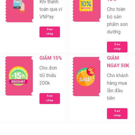
Khi thanh
toán qua ví
Cho toàn
VNPay
bộ sản
phẩm son
Sao
dưỡng
chép
Sao
chép
GIẢM 15%
GIẢM
NGAY 50K
Cho đơn
tối thiểu
Cho khách
200k
hàng mua
lần đầu
Sao
tiên
chép
Sao
chép