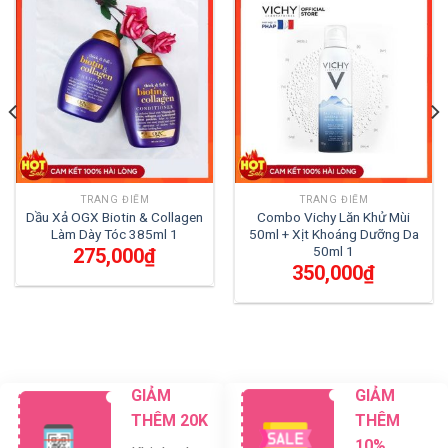
TRANG ĐIỂM
TRANG ĐIỂM
Dầu Xả OGX Biotin & Collagen
Combo Vichy Lăn Khử Mùi
Làm Dày Tóc 385ml 1
50ml + Xịt Khoáng Dưỡng Da
50ml 1
275,000
₫
350,000
₫
GIẢM
GIẢM
THÊM 20K
THÊM
10%