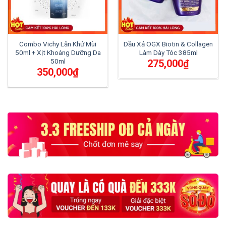
Combo Vichy Lăn Khử Mùi
Dầu Xả OGX Biotin & Collagen
50ml + Xịt Khoáng Dưỡng Da
Làm Dày Tóc 385ml
50ml
275,000
₫
350,000
₫