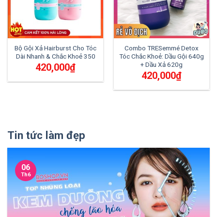
Bộ Gội Xả Hairburst Cho Tóc
Combo TRESemmé Detox
Dài Nhanh & Chắc Khoẻ 350
Tóc Chắc Khoẻ: Dầu Gội 640g
+ Dầu Xả 620g
420,000
₫
420,000
₫
Tin tức làm đẹp
06
Th6